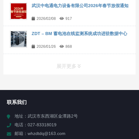
武汉中电通电力设备有限公司2026年春节放假通知
2026/02/08
917
ZDT – BM 蓄电池在线监测系统成功进驻数据中心
2026/01/26
868
展开更多
所有分类
NAV
联系我们
产品分类(点击右侧图标展开)
地址：武汉市东西湖区金潭路2号
电话：027-83318019
公司新闻
邮箱：whzdtdq@163.com