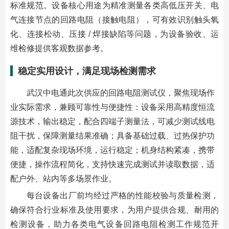
标准规范。设备核心用途为精准测量各类高低压开关、电
气连接节点的回路电阻（接触电阻），可有效识别触头氧
化、连接松动、压接 / 焊接缺陷等问题，为设备验收、运
维检修提供客观数据参考。
稳定实用设计，满足现场检测需求
武汉中电通此次供应的回路电阻测试仪，聚焦现场作
业实际需求，兼顾可靠性与便捷性：设备采用高精度恒流
源技术，输出稳定，配合四端子测量法，可减少测试线电
阻干扰，保障测量结果准确；具备基础过载、过热保护功
能，适配复杂现场环境，运行稳定；机身结构紧凑，携带
便捷，操作流程简化，支持快速完成测试并读取数据，适
配户外、站内等多场景作业。
每台设备出厂前均经过严格的性能校验与质量检测，
确保符合行业标准及使用要求，为用户提供合规、耐用的
检测设备，助力各类电气设备回路电阻检测工作规范开