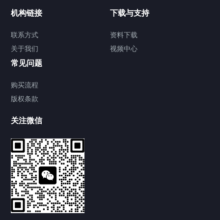
行业新闻
机构链接
下载与支持
解决方案
联系方式
资料下载
关于我们
视频中心
关于我们
常见问题
联系方式
购买流程
版权条款
关注微信
新闻中心
优质现货｜武汉中电通电力高压试验设备，助力电力运
维试验标准化
2026/07/29
99
武汉中电通 ZDJF-920C 局放检测仪，厂家工程师现场
实操培训