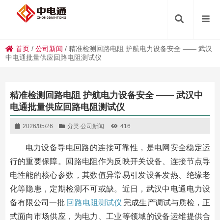
首页
/
公司新闻
/
精准检测回路电阻 护航电力设备安全 —— 武汉
中电通批量供应回路电阻测试仪
精准检测回路电阻 护航电力设备安全 —— 武汉中
电通批量供应回路电阻测试仪
2026/05/26
分类:
公司新闻
416
电力设备导电回路的连接可靠性，是电网安全稳定运
行的重要保障。回路电阻作为反映开关设备、连接节点导
电性能的核心参数，其数值异常易引发设备发热、绝缘老
化等隐患，定期检测不可或缺。近日，武汉中电通电力设
备有限公司一批
回路电阻测试仪
完成生产调试与质检，正
式面向市场供应，为电力、工业等领域的设备运维提供合