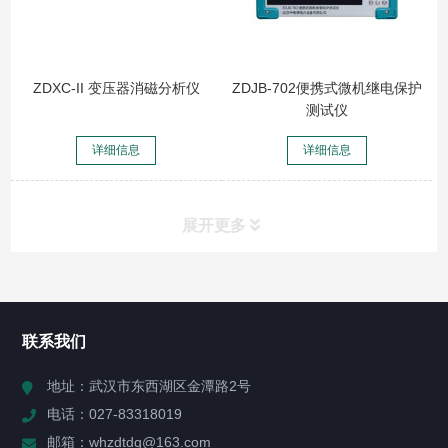
ZDXC-II 变压器消磁分析仪
ZDJB-702便携式微机继电保护
测试仪
详细信息
详细信息
展开更多
所有分类
NAV
联系我们
产品分类(点击右侧图标展开)
地址：武汉市东西湖区金潭路2号
电话：027-83318019
在线监测系统
邮箱：whzdtdq@163.com