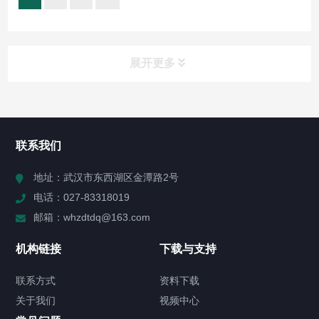
展开更多
所有分类
NAV
联系我们
产品分类(点击右侧图标展开)
地址：武汉市东西湖区金潭路2号
电话：027-83318019
在线监测系统
邮箱：whzdtdq@163.com
蓄电池在线监测系统
机构链接
下载与支持
直流系统绝缘在线监测装置
联系方式
资料下载
关于我们
视频中心
SF6在线监控系统