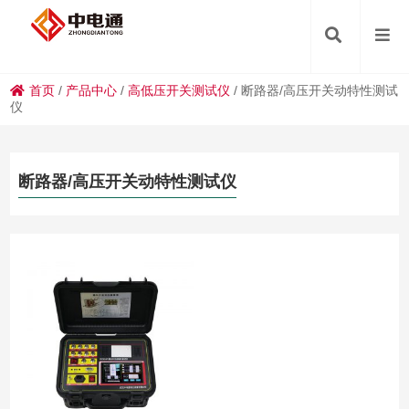
首页
/
产品中心
/
高低压开关测试仪
/
断路器/高压开关动特性测试
仪
断路器/高压开关动特性测试仪