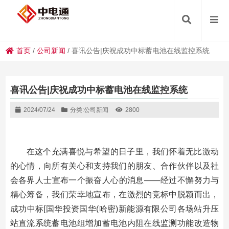
首页
/
公司新闻
/
喜讯公告|庆祝成功中标蓄电池在线监控系统
喜讯公告|庆祝成功中标蓄电池在线监控系统
2024/07/24
分类:
公司新闻
2800
在这个充满喜悦与希望的日子里，我们怀着无比激动
的心情，向所有关心和支持我们的朋友、合作伙伴以及社
会各界人士宣布一个振奋人心的消息——经过不懈努力与
精心筹备，我们荣幸地宣布，在激烈的竞标中脱颖而出，
成功中标[国华投资国华(哈密)新能源有限公司各场站升压
站直流系统蓄电池组增加蓄电池内阻在线监测功能改造物