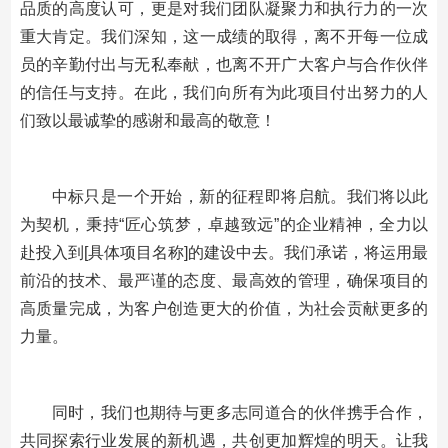
品质的高度认可，更是对我们团队凝聚力和执行力的一次
重大肯定。我们深知，这一成绩的取得，离不开每一位成
员的辛勤付出与无私奉献，也离不开广大客户与合作伙伴
的信任与支持。在此，我们向所有为此项目付出努力的人
们致以最诚挚的感谢和最高的敬意！
中标只是一个开始，新的征程即将启航。我们将以此
为契机，秉持“匠心筑梦，卓越致远”的企业精神，全力以
赴投入到[具体项目名称]的建设中去。我们承诺，将运用最
前沿的技术、最严谨的态度、最高效的管理，确保项目的
高质量完成，为客户创造更大的价值，为社会贡献更多的
力量。
同时，我们也期待与更多志同道合的伙伴携手合作，
共同探索行业发展的新机遇，共创更加辉煌的明天。让我