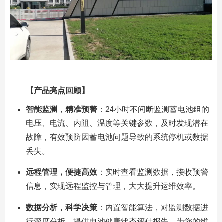
【产品亮点回顾】
智能监测，精准预警
：24小时不间断监测蓄电池组的
电压、电流、内阻、温度等关键参数，及时发现潜在
故障，有效预防因蓄电池问题导致的系统停机或数据
丢失。
远程管理，便捷高效
：实时查看监测数据，接收预警
信息，实现远程监控与管理，大大提升运维效率。
数据分析，科学决策
：内置智能算法，对监测数据进
行深度分析，提供电池健康状态评估报告，为您的维