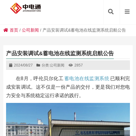
首页
/
公司新闻
/
产品安装调试&蓄电池在线监测系统启航公告
产品安装调试&蓄电池在线监测系统启航公告
2024/08/27
分类:
公司新闻
2857
在8月，呼伦贝尔化工
蓄电池在线监测系统
已顺利完
成安装调试。这不仅是一份产品的交付，更是我们对您电
力安全与系统稳定运行承诺的践行。