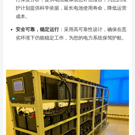
护计划提供科学依据，延长电池使用寿命，降低运营
成本。
安全可靠，稳定运行
：采用高可靠性设计，确保在恶
劣环境下仍能稳定工作，为您的电力系统保驾护航。