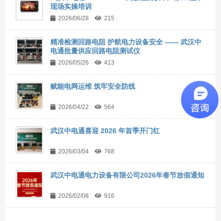
现场实操培训
2026/06/28
215
精准检测回路电阻 护航电力设备安全 —— 武汉中
电通批量供应回路电阻测试仪
2026/05/26
413
赋能电网运维 筑牢安全防线
2026/04/22
564
武汉中电通喜迎 2026 年首季开门红
2026/03/04
768
武汉中电通电力设备有限公司2026年春节放假通知
2026/02/08
916