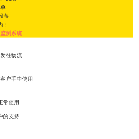
订单
设备
为：
线监测系统
货发往物流
到客户手中使用
正常使用
户的支持