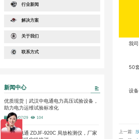
行业新闻
解决方案
关于我们
我司
联系方式
50
新闻中心
设备
优质现货｜武汉中电通电力高压试验设备，
助力电力运维试验标准化
2026/07/29
104
上一篇:
武汉中电通 ZDJF-920C 局放检测仪，厂家