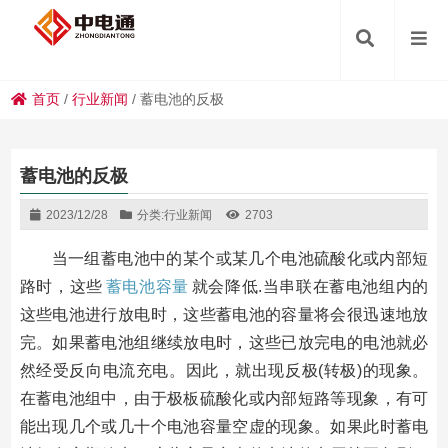
首页
/
行业新闻
/
蓄电池的反极
蓄电池的反极
2023/12/28
分类:
行业新闻
2703
当一组蓄电池中的某个或某几个电池硫酸化或内部短
路时，这些
蓄电池容量
就会降低.当串联在蓄电池组内的
这些电池进行放电时，这些蓄电池的容量将会很迅速地放
完。如果蓄电池组继续放电时，这些已放完电的电池就必
然经受反向电流充电。因此，就出现反极(转极)的现象。
在蓄电池组中，由于极板硫酸化或内部短路等现象，有可
能出现几个或几十个电池容量空虚的现象。如果此时蓄电