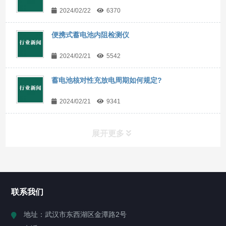
2024/02/22
6370
便携式蓄电池内阻检测仪
2024/02/21
5542
蓄电池核对性充放电周期如何规定?
2024/02/21
9341
展开更多
所有分类
NAV
联系我们
产品分类(点击右侧图标展开)
地址：武汉市东西湖区金潭路2号