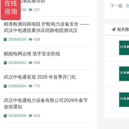
工程师现场实操培训
下一篇:
2026/06/28
217
精准检测回路电阻 护航电力设备安全 ——
相关
武汉中电通批量供应回路电阻测试仪
2026/05/26
418
赋能电网运维 筑牢安全防线
2026/04/22
568
武汉中电通喜迎 2026 年首季开门红
2026/03/04
772
武汉中电通电力设备有限公司2026年春节
放假通知
2026/02/08
919