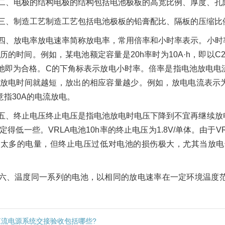
二、电极的结构电极的结构包括电池极板的高宽比例、厚度、孔
三、制造工艺制造工艺包括电池极板的铅膏配比、隔板的压缩比
四、放电率放电速率简称放电率，常用倍率和小时率表示。小时
历的时间。例如，某电池额定容量是20h率时为10A·h，即以C20为
电池即为合格。C的下角标表示放电小时率。倍率是指电池放电
放电时间就越短，放出的相应容量越少。例如，放电电流表示为0.1C，
C意指30A的电流放电。
五、终止电压终止电压是指电池放电时电压下降到不宜再继续放
定得低一些。VRLA电池10h率的终止电压为1.8V/单体。由
出太多的电量，但终止电压过低对电池的损伤极大，尤其当放电
六、温度同一系列的电池，以相同的放电速率在一定环境温度
直流电源系统交接验收包括哪些?