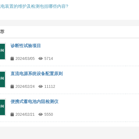
充电装置的维护及检测包括哪些内容?
推荐
诊断性试验项目
2024/03/05
5714
直流电源系统设备配置原则
2024/02/24
11112
便携式蓄电池内阻检测仪
2024/02/21
5550