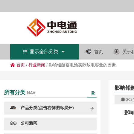
显示全部分类
首页
关于
首页
/
行业新闻
/
影响铅酸蓄电池实际放电容量的因素
影响铅
所有分类
NAV
2024
产品分类(点击右侧图标展开)
影响
公司新闻