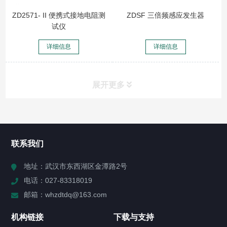
ZD2571- II 便携式接地电阻测
ZDSF 三倍频感应发生器
试仪
详细信息
详细信息
展开更多
所有分类
NAV
联系我们
产品分类(点击右侧图标展开)
地址：武汉市东西湖区金潭路2号
电话：027-83318019
公司新闻
邮箱：whzdtdq@163.com
行业新闻
机构链接
下载与支持